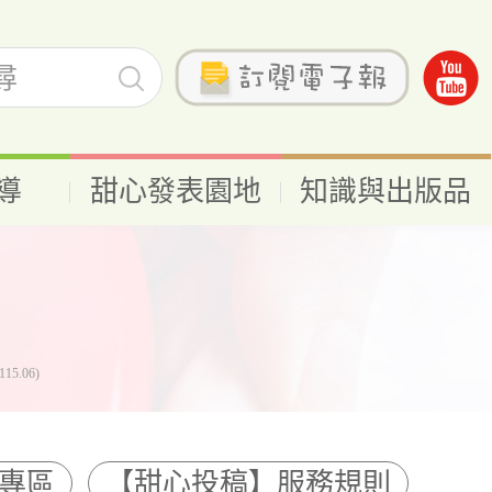
導
甜心發表園地
知識與出版品
.06)
品專區
【甜心投稿】服務規則