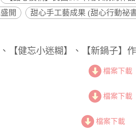
花盛開
甜心手工藝成果 (甜心行動祕書
【健忘小迷糊】、【新鍋子】作者:清茵
檔案下載
檔案下載
檔案下載