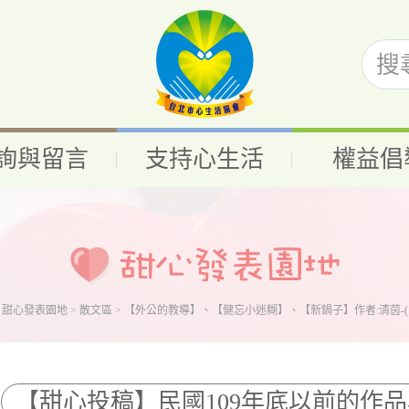
詢與留言
支持心生活
權益倡
>
甜心發表園地
>
散文區
> 【外公的教導】、【健忘小迷糊】、【新鍋子】作者:清茵-(115
【甜心投稿】民國109年底以前的作