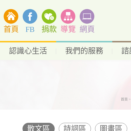
首頁
FB
捐款
導覽
網頁
認識心生活
我們的服務
諮
首頁
散文區
詩詞區
圖畫區