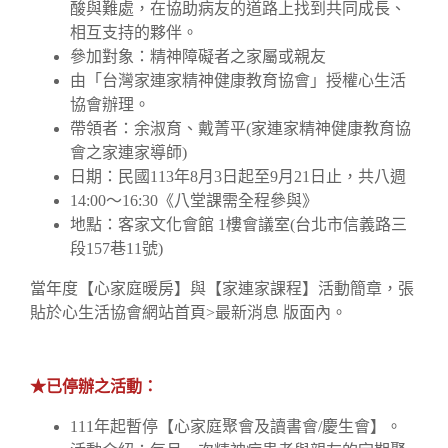
酸與難處，在協助病友的道路上找到共同成長、
相互支持的夥伴。
參加對象：精神障礙者之家屬或親友
由「台灣家連家精神健康教育協會」授權心生活
協會辦理。
帶領者：余淑育、戴菁平(家連家精神健康教育協
會之家連家導師)
日期：民國113年8月3日起至9月21日止，共八週
14:00～16:30《八堂課需全程參與》
地點：客家文化會館 1樓會議室(台北市信義路三
段157巷11號)
當年度【心家庭暖房】與【家連家課程】活動簡章，張
貼於心生活協會網站首頁>最新消息 版面內。
★
已停辦之活動：
111年起暫停【心家庭聚會及讀書會/慶生會】。