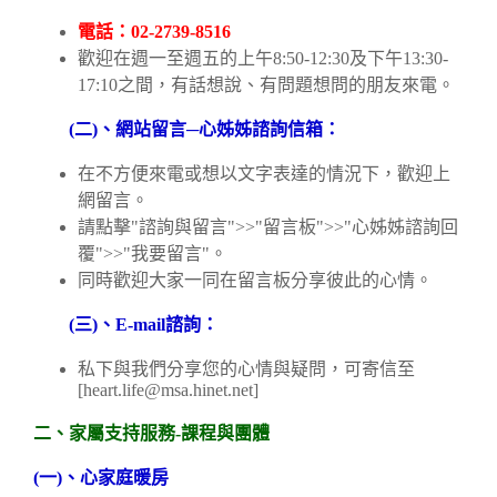
電話：02-2739-8516
歡迎在週一至週五的上午8:50-12:30及下午13:30-
17:10之間，有話想說、有問題想問的朋友來電。
(
二)
、網站留言─心姊姊諮詢信箱：
在不方便來電或想以文字表達的情況下，歡迎上
網留言。
請點擊"諮詢與留言">>"留言板">>"心姊姊諮詢回
覆">>"我要留言"。
同時歡迎大家一同在留言板分享彼此的心情。
(
三)
、E-mail
諮詢：
私下與我們分享您的心情與疑問，可寄信至
[heart.life@msa.hinet.net]
二、家屬支持服務-
課程與團體
(
一)
、心家庭暖房