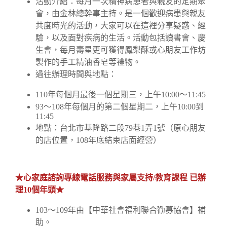
活動介紹：每月一次精神病患者與親友的定期聚
會，由金林總幹事主持。是一個歡迎病患與親友
共度時光的活動，大家可以在這裡分享疑惑、經
驗，以及面對疾病的生活。活動包括讀書會、慶
生會，每月壽星更可獲得鳳梨酥或心朋友工作坊
製作的手工精油香皂等禮物。
過往辦理時間與地點：
110年每個月最後一個星期三，上午10:00～11:45
93～108年每個月的第二個星期二，上午10:00到
11:45
地點：台北市基隆路二段79巷1弄1號（原心朋友
的店位置，108年底結束店面經營）
★
心家庭諮詢專線電話服務與家屬支持/
教育課程
已辦
理10
個年頭
★
103～109年由【中華社會福利聯合勸募協會】補
助。