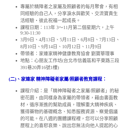
專屬於精障者之家屬及照顧者的每月聚會，有相
同經驗的自己人，分享淚水與歡笑、交流寶貴生
活經驗・彼此祝福一起成長。
課程日期：113年 3～11月第二個星期六，上午
9:30-11:30
3月9日、4月13日、5月11日、6月8日、7月13日、
8月10日、9月14日、10月12日、11月9日
帶領者：家連家精神健康教育協會 劉寶華理事
地點：心朋友工作坊(台北市信義區和平東路三段
391巷20弄16號1樓)
(
二)
、家連家
精神障礙者家屬/
照顧者教育課程：
課程介紹：是「精神障礙者之家屬/照顧者」的秘
密花園，由同樣身為家屬的帶領者，藉由書面教
材，循序漸進的幫助成員，理解重大精神疾病、
獲得藥物的基礎概念、知悉服務資源、察覺倡議
的可能。在八週的團體課程裡，您可以分享照顧
歷程上的喜怒哀樂、說出您無法向他人提起的心