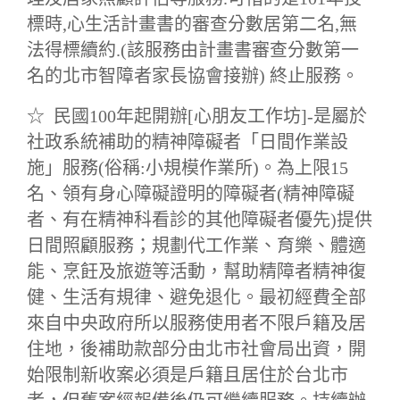
標時,心生活計畫書的審查分數居第二名,無
法得標續約.(該服務由計畫書審查分數第一
名的北市智障者家長協會接辦) 終止服務。
☆ 民國
100年起開辦[心朋友工作坊]-是屬於
社政系統補助的
精神障礙者「日間作業設
施」服務(俗稱:小規模作業所)。為上限15
名、領有身心障礙證明的障礙者(精神障礙
者、有在精神科看診的其他障礙者優先)提供
日間照顧服務；規劃代工作業、育樂、體適
能、烹飪及旅遊等活動，幫助精障者精神復
健、生活有規律、避免退化。最初經費全部
來自中央政府所以服務使用者不限戶籍及居
住地，後補助款部分由北市社會局出資，開
始限制新收案必須是戶籍且居住於台北市