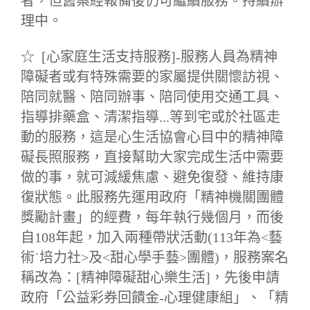
者，但舊案經報備後仍可繼續服務。持續辦
理中。
☆
[心家庭生活支持服務]-服務人員為精神
障礙者或有特殊需要的家屬提供關懷訪視、
陪同就醫、陪同辦事、陪同使用交通工具、
指導排藥盒、清潔指導...等到宅或於社區走
動的服務，這是心生活協會心目中的精神障
礙長照服務，直接幫助大家完成生活中需要
做的事，就可減緩焦慮、避免復發、維持康
復狀態。此服務先運用政府「精神機關團體
獎勵計畫」的經費，每年執行幾個月，而後
自108年起，加入兩種帶狀活動(113年為<藝
術˙培力社>及<甜心學手藝>團體)，服務案名
稱改為：[精神障礙甜心樂生活]，先後申請
政府「公益彩券回饋金-心理健康組」、「精