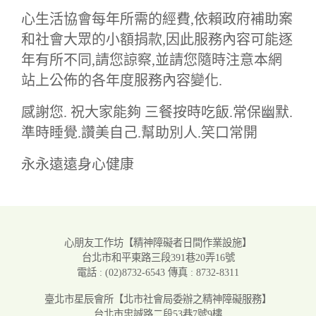
心生活協會每年所需的經費,依賴政府補助案
和社會大眾的小額捐款,因此服務內容可能逐
年有所不同,請您諒察,並請您隨時注意本網
站上公佈的各年度服務內容變化.
感謝您. 祝大家能夠 三餐按時吃飯.常保幽默.
準時睡覺.讚美自己.幫助別人.笑口常開
永永遠遠身心健康
心朋友工作坊
【精神障礙者日間作業設施】
台北市和平東路三段391巷20弄16號
電話 : (02)8732-6543
傳真 : 8732-8311
臺北市星辰會所
【北市社會局委辦之精神障礙服務】
台北市忠誠路二段53巷7號9樓