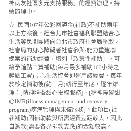
神病友社區多元支持服務」的經費辦理
。持
續辦理中。
☆ 民國
107年公彩回饋金(社政)不補助兩年
以上方案後，經台北市社會福利聯盟結合心
生活等民間團體向台北市政府社會局爭取，
社會局的身心障礙者社會參與/能力重建/訓
練案的補助經費，增列「政策性補助」，可
給予鐘點工資補助(每月最多補助160小時之
鐘點工資)；心生活協會即運用該經費，
每年
於核定補助後(約三月)執行至年底，逐年
辦
理：[精神障礙甜心投稿服務]、[精神障礙甜
心IMR(illness management and recovery
program)疾病管理與康復服務]。此項目(社
參補助)因補助款與所需經費差距較大，因此
自籌款(需要各界捐款支應)的金額較高。