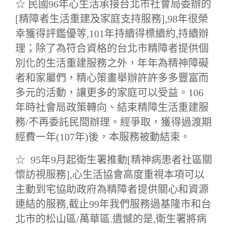
☆ 民國96年心生活承接台北市社會局委辦的
[精障者生活重建及家庭支持服務],98年很榮
幸獲得評鑑優等,101年持續得標續約,持續辦
理；除了為符合資格的台北市精障者提供個
別化的生活重建服務之外，年年為精神障礙
者和家屬們，精心策畫舉辦許許多多豐富而
多元的活動，讓更多的家庭可以受益。106
年時社會局政策轉向、結束精障生活重建服
務/不再委託民間辦理。經爭取，獲得過渡期
經費一年(107年)後，本服務被動結束。
☆ 95年9月起衛生署推動[精神病患者社區關
懷訪視服務],心生活協會高度重視本項可以
主動到宅協助政府為精障者提供關心和資源
連結的服務,截止99年我們服務過基隆市和台
北市的松山區/萬華區.遺憾的是,衛生署將病