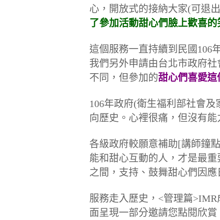
心，開放式的接納大家(可退
了參加活動甜心們臉上歡喜的
這個服務一直持續到民國106
我們另外申請由台北市政府社
不同，但參加的
甜心們喜愛這
106年政府(衛生福利部社會
向歷史。心裡很痛，但沒有能
各級政府較願意補助[講師鐘點
能和甜心互動的人，才是最重
之間，支持、鼓舞甜心們因應
服務走入歷史，<管理篇>IM
面呈現一部分邀請您點閱欣賞