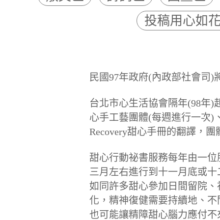
投稿用心如
民國97年政府(內政部社會司
台北市心生活協會
隔年(98
心手工藝團體(每週進行一次)、<管理
Recovery甜心手冊的翻
甜心行動祕書服務每年由一位
三月左右進行到十一月底或十
如同
許多甜心參加
日間留院、
化，精神復健需要持續地、不
也可能讓精障甜心腦力應付不