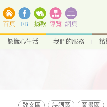
首頁
FB
捐款
導覽
網頁
認識心生活
我們的服務
諮
散文區
詩詞區
圖畫區