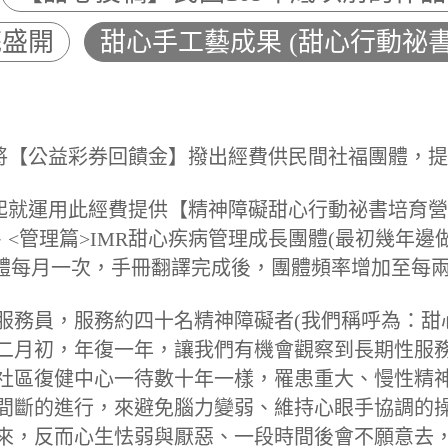
花盛開
甜心手工藝成果 (甜心行動祕書
)將【公益彩券回饋金】撥出經費供民間社福團體，
年)起就運用此經費提供【精神障礙甜心行動祕書培育
篇>IMR甜心疾病管理成長團體(最初幾年邊做Illness 
譯，團體每月一次，手冊翻譯完成後，團體頻率增加至每
服務員，服務約四十名精神障礙者(我們稱呼為：甜
二月初，年復一年，讓我們有機會觀察到長期性服
社區復健中心一待數十年一樣，罹患重大、慢性精
間斷的進行，來避免腦力變弱、維持心眼手協調的
來，反而心生怯弱與厭惡、一段時間後會
不願意去