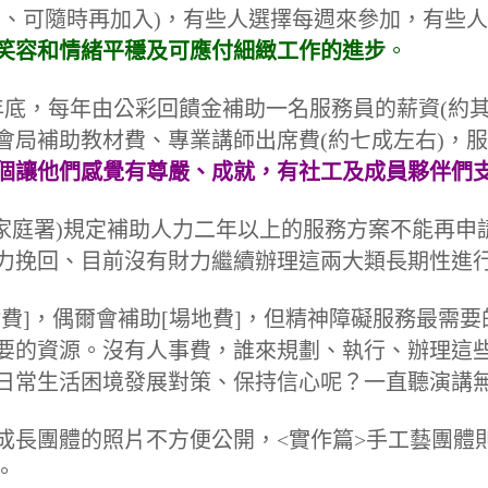
出、可隨時再加入)，有些人選擇每週來參加，有些
笑容和情緒平穩及可應付細緻工作的進步
。
年底，每年由公彩回饋金補助一名服務員的薪資(
約
會局補助教材費、專業講師出席費(約七成左右)，
個讓他們感覺有尊嚴、成就，有社工及成員夥伴們
及家庭署)規定補助人力二年以上的服務方案不能再
力挽回、目前沒有財力繼續辦理這兩大類長期性進
費]，偶爾會補助[場地費]，但精神障礙服務最需
要的資源。
沒有人事費，誰來規劃、執行、辦理這
日常生活困境發展對策、保持信心呢
？
一直聽演講
R成長團體的照片不方便公開，<實作篇>手工藝團
。